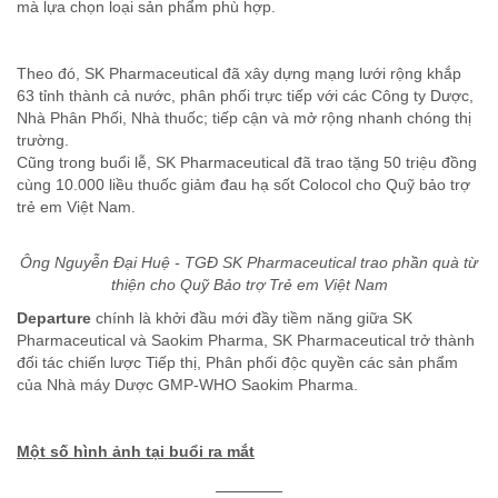
mà lựa chọn loại sản phẩm phù hợp.
Theo đó, SK Pharmaceutical đã xây dựng mạng lưới rộng khắp
63 tỉnh thành cả nước, phân phối trực tiếp với các Công ty Dược,
Nhà Phân Phối, Nhà thuốc; tiếp cận và mở rộng nhanh chóng thị
trường.
Cũng trong buổi lễ, SK Pharmaceutical đã trao tặng 50 triệu đồng
cùng 10.000 liều thuốc giảm đau hạ sốt Colocol cho Quỹ bảo trợ
trẻ em Việt Nam.
Ông Nguyễn Đại Huệ - TGĐ SK Pharmaceutical trao phần quà từ
thiện cho Quỹ Bảo trợ Trẻ em Việt Nam
Departure
chính là khởi đầu mới đầy tiềm năng giữa SK
Pharmaceutical và Saokim Pharma, SK Pharmaceutical trở thành
đối tác chiến lược Tiếp thị, Phân phối độc quyền các sản phẩm
của Nhà máy Dược GMP-WHO Saokim Pharma.
Một số hình ảnh tại buổi ra mắt