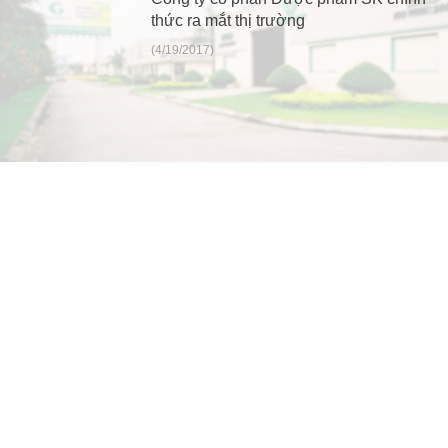
thức ra mắt thị trường
(4/19/2017)
NHÀ MÁY:
KCN Quang Minh, Xã Quang Minh, Thành phố Hà
Nội.
Tel: +844.3584.1213/14/16
Email: info@saokimpharma.com
Công ty Cổ phần Dược phẩm Sao Kim, KCN Quang