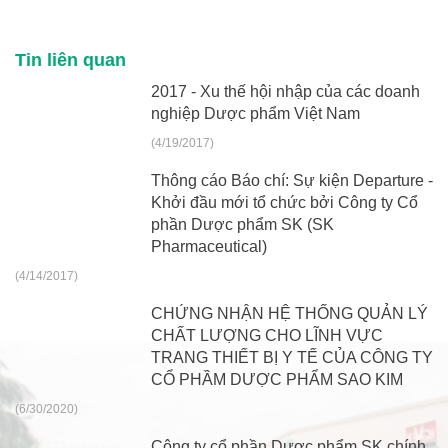
Tin liên quan
2017 - Xu thế hội nhập của các doanh
nghiệp Dược phẩm Việt Nam
(4/19/2017)
Thông cáo Báo chí: Sự kiện Departure -
Khởi đầu mới tổ chức bởi Công ty Cổ
phần Dược phẩm SK (SK
Pharmaceutical)
(4/14/2017)
CHỨNG NHẬN HỆ THỐNG QUẢN LÝ
CHẤT LƯỢNG CHO LĨNH VỰC
TRANG THIẾT BỊ Y TẾ CỦA CÔNG TY
CỔ PHẦM DƯỢC PHẨM SAO KIM
(6/30/2020)
Công ty cổ phần Dược phẩm SK chính