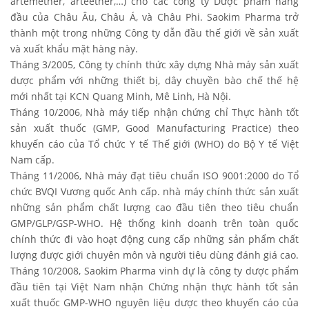
artemether, arteether,…) cho các công ty Dược phẩm hàng
đầu của Châu Âu, Châu Á, và Châu Phi. Saokim Pharma trở
thành một trong những Công ty dẫn đầu thế giới về sản xuất
và xuất khẩu mặt hàng này.
Tháng 3/2005, Công ty chính thức xây dựng Nhà máy sản xuất
dược phẩm với những thiết bị, dây chuyền bào chế thế hệ
mới nhất tại KCN Quang Minh, Mê Linh, Hà Nội.
Tháng 10/2006, Nhà máy tiếp nhận chứng chỉ Thực hành tốt
sản xuất thuốc (GMP, Good Manufacturing Practice) theo
khuyến cáo của Tổ chức Y tế Thế giới (WHO) do Bộ Y tế Việt
Nam cấp.
Tháng 11/2006, Nhà máy đạt tiêu chuẩn ISO 9001:2000 do Tổ
chức BVQI Vương quốc Anh cấp. nhà máy chính thức sản xuất
những sản phẩm chất lượng cao đầu tiên theo tiêu chuẩn
GMP/GLP/GSP-WHO. Hệ thống kinh doanh trên toàn quốc
chính thức đi vào hoạt động cung cấp những sản phẩm chất
lượng được giới chuyên môn và người tiêu dùng đánh giá cao.
Tháng 10/2008, Saokim Pharma vinh dự là công ty dược phẩm
đầu tiên tại Việt Nam nhận Chứng nhận thực hành tốt sản
xuất thuốc GMP-WHO nguyên liệu dược theo khuyến cáo của