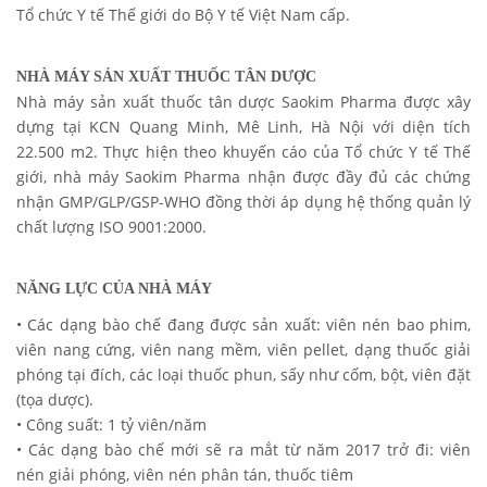
Tổ chức Y tế Thế giới do Bộ Y tế Việt Nam cấp.
NHÀ MÁY SẢN XUẤT THUỐC TÂN DƯỢC
Nhà máy sản xuất thuốc tân dược Saokim Pharma được xây
dựng tại KCN Quang Minh, Mê Linh, Hà Nội với diện tích
22.500 m2. Thực hiện theo khuyến cáo của Tổ chức Y tế Thế
giới, nhà máy Saokim Pharma nhận được đầy đủ các chứng
nhận GMP/GLP/GSP-WHO đồng thời áp dụng hệ thống quản lý
chất lượng ISO 9001:2000.
NĂNG LỰC CỦA NHÀ MÁY
•
Các dạng bào chế đang được sản xuất: viên nén bao phim,
viên nang cứng, viên nang mềm, viên pellet, dạng thuốc giải
phóng tại đích, các loại thuốc phun, sấy như cốm, bột, viên đặt
(tọa dược).
•
Công suất: 1 tỷ viên/năm
•
Các dạng bào chế mới sẽ ra mắt từ năm 2017 trở đi: viên
nén giải phóng, viên nén phân tán, thuốc tiêm