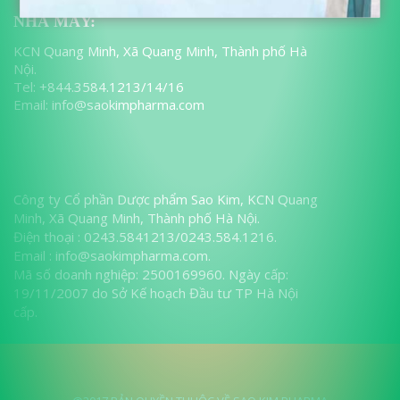
NHÀ MÁY:
KCN Quang Minh, Xã Quang Minh, Thành phố Hà
Nội.
Tel: +844.3584.1213/14/16
Email: info@saokimpharma.com
Công ty Cổ phần Dược phẩm Sao Kim, KCN Quang
Minh, Xã Quang Minh, Thành phố Hà Nội.
Điện thoại : 0243.5841213/0243.584.1216.
Email : info@saokimpharma.com.
Mã số doanh nghiệp: 2500169960. Ngày cấp:
19/11/2007 do Sở Kế hoạch Đầu tư TP Hà Nội
cấp.