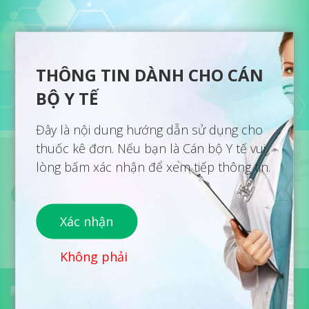
THÔNG TIN DÀNH CHO CÁN
BỘ Y TẾ
Đây là nội dung hướng dẫn sử dụng cho
thuốc kê đơn. Nếu bạn là Cán bộ Y tế vui
lòng bấm xác nhận để xem tiếp thông tin.
HOÓC MÔN NỘI TIẾT TỐ - RỐI
LOẠN CƯƠNG DƯƠNG
Xác nhận
Không phải